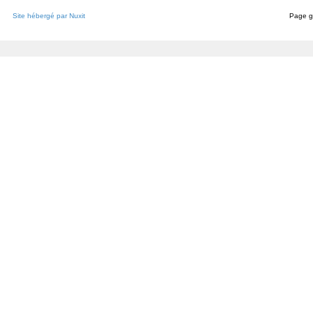
Site hébergé par Nuxit
Page g