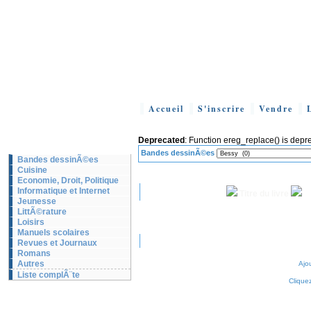
Accueil
S'inscrire
Vendre
Deprecated
: Function ereg_replace() is depr
Bandes dessinÃ©es
Bandes dessinÃ©es
Cuisine
Economie, Droit, Politique
Informatique et Internet
Titre du livre
Jeunesse
LittÃ©rature
Loisirs
Manuels scolaires
Revues et Journaux
Romans
Autres
Ajo
Liste complÃ¨te
Clique