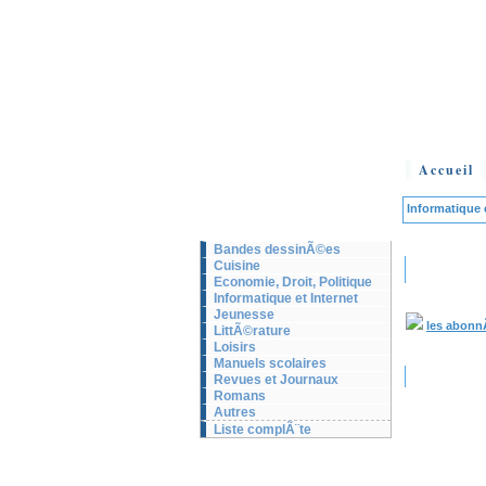
Accueil
Informatique 
Bandes dessinÃ©es
Cuisine
Economie, Droit, Politique
Informatique et Internet
Jeunesse
les abonn
LittÃ©rature
Loisirs
Manuels scolaires
Revues et Journaux
Romans
Autres
Liste complÃ¨te