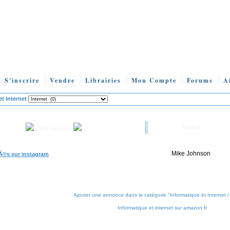
S'inscrire
Vendre
Librairies
Mon Compte
Forums
A
et Internet
Auteur
Titre du livre
Mike Johnson
Ã©s sur instagram
Ajouter une annonce dans la catégorie "Informatique et Internet / 
Informatique et internet sur amazon.fr