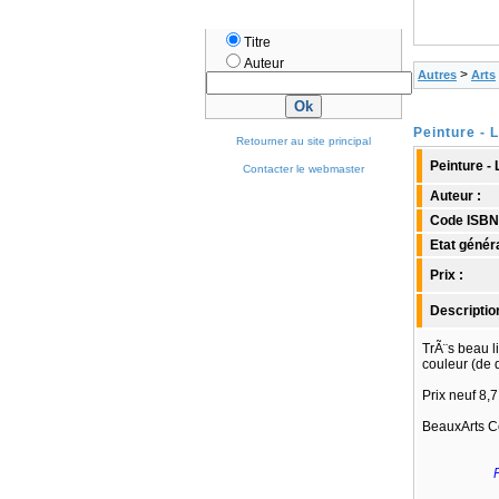
Titre
Auteur
>
Autres
Arts
Peinture - 
Retourner au site principal
Peinture -
Contacter le webmaster
Auteur :
Code ISBN
Etat généra
Prix :
Descriptio
TrÃ¨s beau l
couleur (de 
Prix neuf 8,7
BeauxArts Co