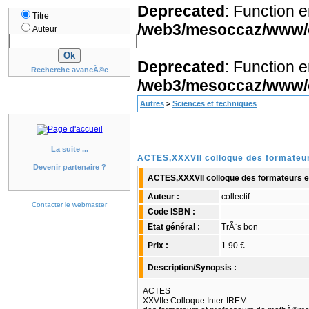
Deprecated
: Function 
Titre
/web3/mesoccaz/www/oc
Auteur
Deprecated
: Function 
Recherche avancÃ©e
/web3/mesoccaz/www/oc
Autres
>
Sciences et techniques
La suite ...
ACTES,XXXVII colloque des formateur
Devenir partenaire ?
ACTES,XXXVII colloque des formateurs e
_
Auteur :
collectif
Contacter le webmaster
Code ISBN :
Etat général :
TrÃ¨s bon
Prix :
1.90 €
Description/Synopsis :
ACTES
XXVIIe Colloque Inter-IREM