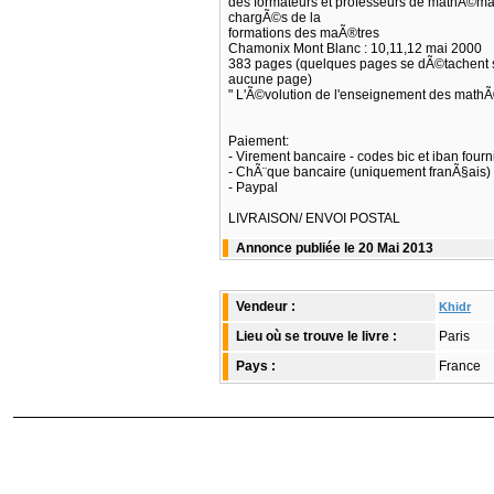
des formateurs et professeurs de mathÃ©ma
chargÃ©s de la
formations des maÃ®tres
Chamonix Mont Blanc : 10,11,12 mai 2000
383 pages (quelques pages se dÃ©tachent s
aucune page)
" L'Ã©volution de l'enseignement des mathÃ
Paiement:
- Virement bancaire - codes bic et iban fourni
- ChÃ¨que bancaire (uniquement franÃ§ais)
- Paypal
LIVRAISON/ ENVOI POSTAL
Annonce publiée le 20 Mai 2013
Vendeur :
Khidr
Lieu où se trouve le livre :
Paris
Pays :
France