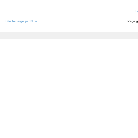
L
Site hébergé par Nuxit
Page g