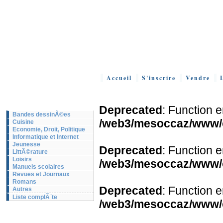
Accueil
S'inscrire
Vendre
Deprecated
: Function 
Bandes dessinÃ©es
/web3/mesoccaz/www/oc
Cuisine
Economie, Droit, Politique
Informatique et Internet
Jeunesse
Deprecated
: Function 
LittÃ©rature
Loisirs
/web3/mesoccaz/www/o
Manuels scolaires
Revues et Journaux
Romans
Deprecated
: Function 
Autres
Liste complÃ¨te
/web3/mesoccaz/www/o