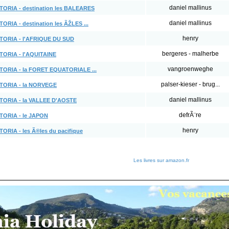
daniel mallinus
TORIA - destination les BALEARES
daniel mallinus
ORIA - destination les ÃŽLES ...
henry
TORIA - l'AFRIQUE DU SUD
bergeres - malherbe
TORIA - l'AQUITAINE
vangroenweghe
TORIA - la FORET EQUATORIALE ...
palser-kieser - brug...
STORIA - la NORVEGE
daniel mallinus
TORIA - la VALLEE D'AOSTE
defrÃ¨re
TORIA - le JAPON
henry
TORIA - les Ã®les du pacifique
Les livres sur amazon.fr