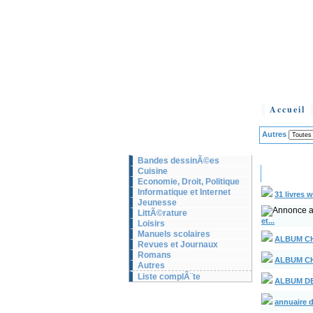
Accueil
Autres
Bandes dessinÃ©es
Cuisine
Economie, Droit, Politique
Informatique et Internet
31 livres 
Jeunesse
LittÃ©rature
et...
Loisirs
Manuels scolaires
ALBUM C
Revues et Journaux
Romans
ALBUM C
Autres
Liste complÃ¨te
ALBUM D
annuaire d