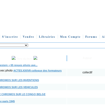
S'inscrire
Vendre
Librairies
Mon Compte
Forums
A
Auteur
Titre du livre
western + 65 revues photo ave...
ACTES,XXXVII colloque des formateurs
collectif
HROMOS SUR LES INVENTIONS
HROMOS SUR LES VEHICULES
E CHROMOS SUR LE CONGO BELGE
e paris 1945