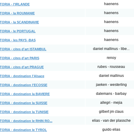
haenens
TORIA - l'IRLANDE
haenens
TORIA - la ROUMANIE
haenens
TORIA - la SCANDINAVIE
haenens
STORIA - le PORTUGAL
haenens
TORIA - les PAYS -BAS
daniel mallinus - libe...
TORIA - cites d'art ISTAMBUL
renoy
ORIA - cites d'art PARIS
rubes - rousseau
TORIA - cites d'art PRAGUE
daniel mallinus
ORIA - destination l'Alsace
jaeken - westerling
TORIA - destination l'ECOSSE
dalemans - barbay
TORIA - destination la BAVIERE
allegri - mejia
TORIA - destination la SUISSE
gilbert jm claus
TORIA - destination la TUNISIE
elias - van der plassche
ORIA - destination le RHIN RO...
guido elias
TORIA - destination le TYROL