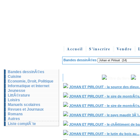
Accueil
S'inscrire
Vendre
Bandes dessinÃ©es
Bandes dessinÃ©es
Cuisine
Titre du livre
Economie, Droit, Politique
Informatique et Internet
JOHAN ET PIRLOUIT - la source des dieux..
Jeunesse
LittÃ©rature
JOHAN ET PIRLOUIT - le sire de montrÃ©s.
Loisirs
Manuels scolaires
JOHAN ET PIRLOUIT - le sire de montrÃ©s.
Revues et Journaux
Romans
JOHAN ET PIRLOUIT - le pays maudit 3Ã¨l..
Autres
Liste complÃ¨te
JOHAN ET PIRLOUIT - le chÃ¢timent de ba.
JOHAN ET PIRLOUIT - le lutin du bois au...