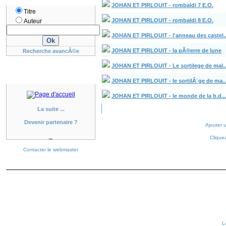
JOHAN ET PIRLOUIT - rombaldi 7 E.O.
Titre
JOHAN ET PIRLOUIT - rombaldi 8 E.O.
Auteur
JOHAN ET PIRLOUIT - l'anneau des castel..
JOHAN ET PIRLOUIT - la pÃ®erre de lune
Recherche avancÃ©e
JOHAN ET PIRLOUIT - Le sortilege de mal..
JOHAN ET PIRLOUIT - le sortilÃ¨ge de ma..
JOHAN ET PIRLOUIT - le monde de la b.d...
La suite ...
Devenir partenaire ?
Ajouter 
_
Clique
Contacter le webmaster
L