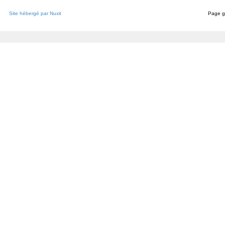
Site hébergé par Nuxit
Page g